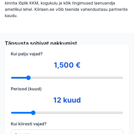
kinnita lõplik KKM, kogukulu ja kõik tingimused laenuandja
ametlikul lehel. Kiirlaen.ee võib teenida vahendustasu partnerite
kaudu.
Täpsusta sobivat pakkumist
Kui palju vajad?
1,500
€
Periood (kuud)
12
kuud
Kui kiiresti vajad?