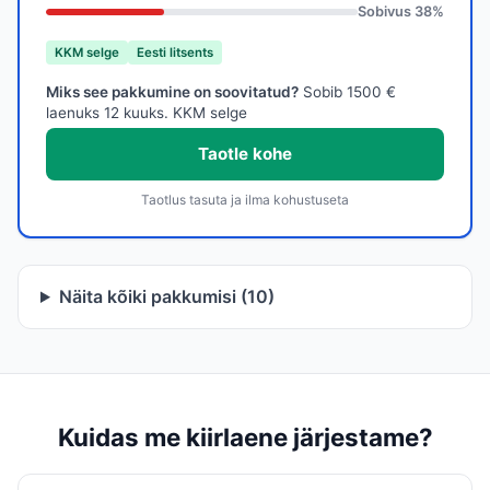
Sobivus
38
%
KKM selge
Eesti litsents
Miks see pakkumine on soovitatud?
Sobib 1500 €
laenuks 12 kuuks. KKM selge
Taotle kohe
Taotlus tasuta ja ilma kohustuseta
Näita kõiki pakkumisi (10)
Kuidas me kiirlaene järjestame?