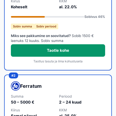
Kiirus
KKM
Koheselt
al. 22.0%
Sobivus
46
%
Sobiv summa
Sobiv periood
Miks see pakkumine on soovitatud?
Sobib 1500 €
laenuks 12 kuuks. Sobiv summa
Taotle kohe
Taotlus tasuta ja ilma kohustuseta
Ferratum
Summa
Periood
50 – 5000 €
2 – 24 kuud
Kiirus
KKM
Samal päeval
al. 25.0%