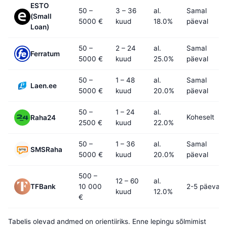
ESTO
50 –
3 – 36
al.
Samal
(Small
5000 €
kuud
18.0%
päeval
Loan)
50 –
2 – 24
al.
Samal
Ferratum
5000 €
kuud
25.0%
päeval
50 –
1 – 48
al.
Samal
Laen.ee
5000 €
kuud
20.0%
päeval
50 –
1 – 24
al.
Koheselt
Raha24
2500 €
kuud
22.0%
50 –
1 – 36
al.
Samal
SMSRaha
5000 €
kuud
20.0%
päeval
500 –
12 – 60
al.
TFBank
10 000
2-5 päeva
kuud
12.0%
€
Tabelis olevad andmed on orientiiriks. Enne lepingu sõlmimist