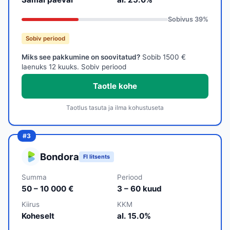
Sobivus
39
%
Sobiv periood
Miks see pakkumine on soovitatud?
Sobib 1500 €
laenuks 12 kuuks. Sobiv periood
Taotle kohe
Taotlus tasuta ja ilma kohustuseta
Bondora
FI litsents
Summa
Periood
50 – 10 000 €
3 – 60 kuud
Kiirus
KKM
Koheselt
al. 15.0%