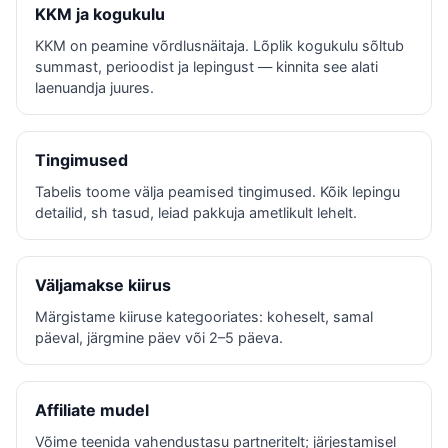
KKM ja kogukulu
KKM on peamine võrdlusnäitaja. Lõplik kogukulu sõltub
summast, perioodist ja lepingust — kinnita see alati
laenuandja juures.
Tingimused
Tabelis toome välja peamised tingimused. Kõik lepingu
detailid, sh tasud, leiad pakkuja ametlikult lehelt.
Väljamakse kiirus
Märgistame kiiruse kategooriates: koheselt, samal
päeval, järgmine päev või 2–5 päeva.
Affiliate mudel
Võime teenida vahendustasu partneritelt; järjestamisel