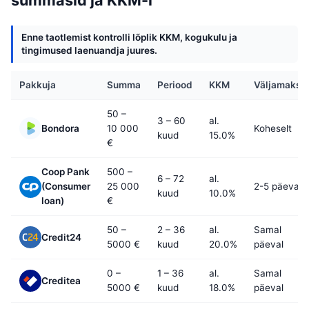
summasid ja KKM-i
Enne taotlemist kontrolli lõplik KKM, kogukulu ja
tingimused laenuandja juures.
Pakkuja
Summa
Periood
KKM
Väljamakse
50 –
3 – 60
al.
Bondora
10 000
Koheselt
kuud
15.0%
€
Coop Pank
500 –
6 – 72
al.
(Consumer
25 000
2-5 päeva
kuud
10.0%
loan)
€
50 –
2 – 36
al.
Samal
Credit24
5000 €
kuud
20.0%
päeval
0 –
1 – 36
al.
Samal
Creditea
5000 €
kuud
18.0%
päeval