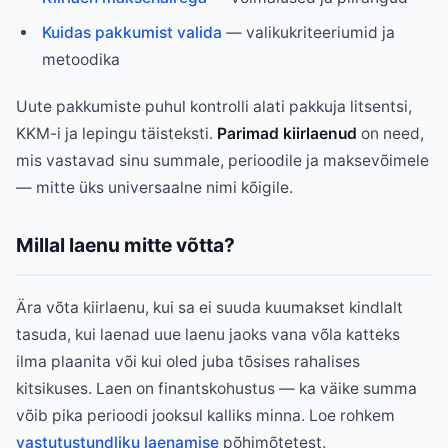
Kuidas pakkumist valida
— valikukriteeriumid ja
metoodika
Uute pakkumiste puhul kontrolli alati pakkuja litsentsi,
KKM-i ja lepingu täisteksti.
Parimad kiirlaenud
on need,
mis vastavad sinu summale, perioodile ja maksevõimele
— mitte üks universaalne nimi kõigile.
Millal laenu mitte võtta?
Ära võta kiirlaenu, kui sa ei suuda kuumakset kindlalt
tasuda, kui laenad uue laenu jaoks vana võla katteks
ilma plaanita või kui oled juba tõsises rahalises
kitsikuses. Laen on finantskohustus — ka väike summa
võib pika perioodi jooksul kalliks minna. Loe rohkem
vastutustundliku laenamise
põhimõtetest.