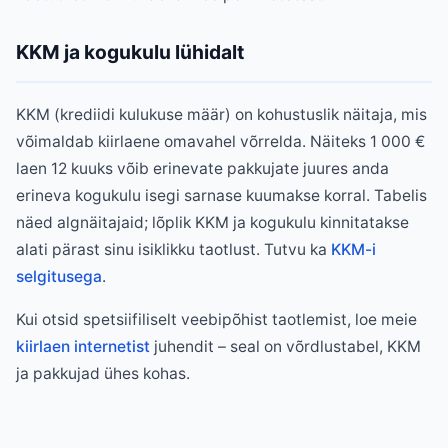
KKM ja kogukulu lühidalt
KKM (krediidi kulukuse määr) on kohustuslik näitaja, mis
võimaldab kiirlaene omavahel võrrelda. Näiteks 1 000 €
laen 12 kuuks võib erinevate pakkujate juures anda
erineva kogukulu isegi sarnase kuumakse korral. Tabelis
näed algnäitajaid; lõplik KKM ja kogukulu kinnitatakse
alati pärast sinu isiklikku taotlust. Tutvu ka
KKM-i
selgitusega
.
Kui otsid spetsiifiliselt veebipõhist taotlemist, loe meie
kiirlaen internetist
juhendit – seal on võrdlustabel, KKM
ja pakkujad ühes kohas.