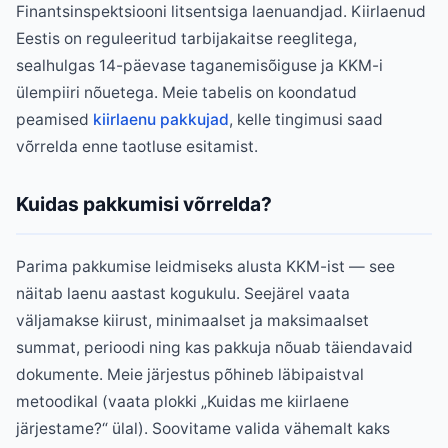
Finantsinspektsiooni litsentsiga laenuandjad. Kiirlaenud
Eestis on reguleeritud tarbijakaitse reeglitega,
sealhulgas 14-päevase taganemisõiguse ja KKM-i
ülempiiri nõuetega. Meie tabelis on koondatud
peamised
kiirlaenu pakkujad
, kelle tingimusi saad
võrrelda enne taotluse esitamist.
Kuidas pakkumisi võrrelda?
Parima pakkumise leidmiseks alusta KKM-ist — see
näitab laenu aastast kogukulu. Seejärel vaata
väljamakse kiirust, minimaalset ja maksimaalset
summat, perioodi ning kas pakkuja nõuab täiendavaid
dokumente. Meie järjestus põhineb läbipaistval
metoodikal (vaata plokki „Kuidas me kiirlaene
järjestame?“ ülal). Soovitame valida vähemalt kaks