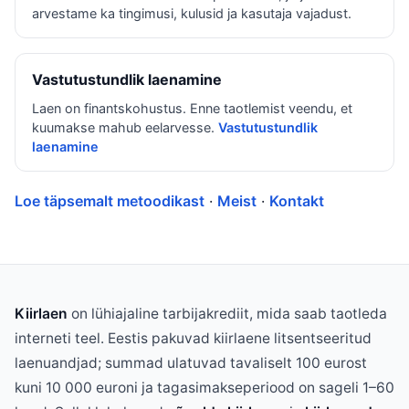
arvestame ka tingimusi, kulusid ja kasutaja vajadust.
Vastutustundlik laenamine
Laen on finantskohustus. Enne taotlemist veendu, et
kuumakse mahub eelarvesse.
Vastutustundlik
laenamine
Loe täpsemalt metoodikast
·
Meist
·
Kontakt
Kiirlaen
on lühiajaline tarbijakrediit, mida saab taotleda
interneti teel. Eestis pakuvad kiirlaene litsentseeritud
laenuandjad; summad ulatuvad tavaliselt 100 eurost
kuni 10 000 euroni ja tagasimakseperiood on sageli 1–60