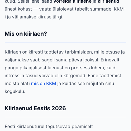
kuud. Sellel lehel saad
võrrelda kiirlaene
ja
kiirlaenud
ühest kohast — vaata ülalolevat tabelit summade, KKM-
i ja väljamakse kiiruse järgi.
Mis on kiirlaen?
Kiirlaen on kiiresti taotletav tarbimislaen, mille otsuse ja
väljamakse saab sageli sama päeva jooksul. Erinevalt
panga pikaajalisest laenust on protsess lühem, kuid
intress ja tasud võivad olla kõrgemad. Enne taotlemist
mõista alati
mis on KKM
ja kuidas see mõjutab sinu
kogukulu.
Kiirlaenud Eestis 2026
Eesti kiirlaenuturul tegutsevad peamiselt