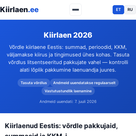
Kiirlaen
.ee
ET
RU
Kiirlaen 2026
Võrdle kiirlaene Eestis: summad, perioodid, KKM,
väljamakse kiirus ja tingimused ühes kohas. Tasuta
võrdlus litsentseeritud pakkujate vahel — kontrolli
alati lõplik pakkumine laenuandja juures.
Tasuta võrdlus
Andmeid uuendatakse regulaarselt
Vastutustundlik laenamine
Andmeid uuendati:
7. juuli 2026
Kiirlaenud Eestis: võrdle pakkujaid,