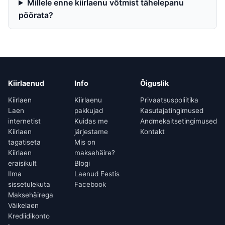
Millele enne kiirlaenu võtmist tähelepanu
pöörata?
Kiirlaenud
Info
Õiguslik
Kiirlaen
Kiirlaenu
Privaatsuspoliitika
Laen
pakkujad
Kasutajatingimused
internetist
Kuidas me
Andmekaitsetingimused
Kiirlaen
järjestame
Kontakt
tagatiseta
Mis on
Kiirlaen
maksehäire?
eraisikult
Blogi
Ilma
Laenud Eestis
sissetulekuta
Facebook
Maksehäirega
Väikelaen
Krediidikonto