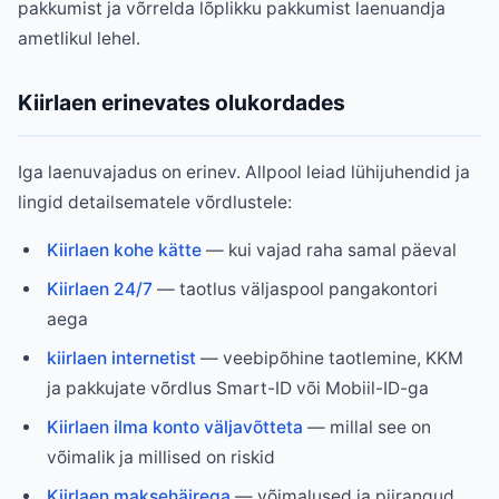
pakkumist ja võrrelda lõplikku pakkumist laenuandja
ametlikul lehel.
Kiirlaen erinevates olukordades
Iga laenuvajadus on erinev. Allpool leiad lühijuhendid ja
lingid detailsematele võrdlustele:
Kiirlaen kohe kätte
— kui vajad raha samal päeval
Kiirlaen 24/7
— taotlus väljaspool pangakontori
aega
kiirlaen internetist
— veebipõhine taotlemine, KKM
ja pakkujate võrdlus Smart-ID või Mobiil-ID-ga
Kiirlaen ilma konto väljavõtteta
— millal see on
võimalik ja millised on riskid
Kiirlaen maksehäirega
— võimalused ja piirangud