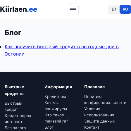
Kiirlaen
.ee
ET
RU
Блог
Как получить быстрый кредит в выходные дни в
Эстонии
Быстрые
Информация
Правовое
кредиты
Кредиторы
Политика
Как мы
конфиденциальности
Быстрый
ранжируем
Условия
кредит
Что такое
использования
Кредит через
maksehäire?
Защита данных
интернет
Блог
Контакт
Без залога