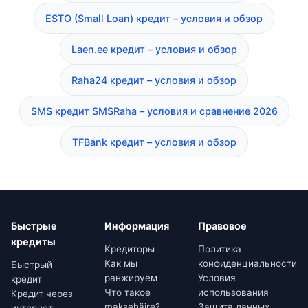
ESTO (Small Loan) кредит – условия и обзор
Laen.ee кредит – условия и обзор
Raha24 кредит – условия и обзор
SMS кредит SMSRaha – условия и сравнение 2026
TFBank кредит – условия и обзор
Быстрые
Информация
Правовое
кредиты
Кредиторы
Политика
Как мы
конфиденциальности
Быстрый
ранжируем
Условия
кредит
Что такое
использования
Кредит через
maksehäire?
Защита данных