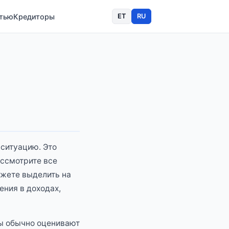
стью
Кредиторы
ET
RU
 ситуацию. Это
ссмотрите все
ожете выделить на
ния в доходах,
ры обычно оценивают