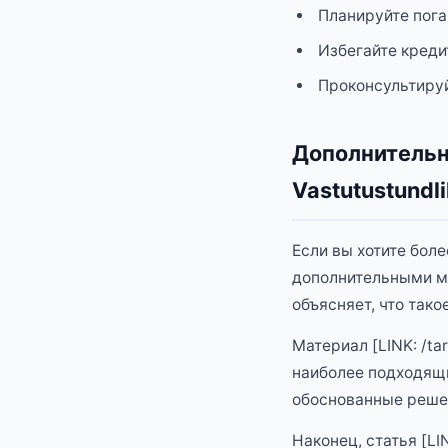
Планируйте пога
Избегайте креди
Проконсультиру
Дополнительны
Vastutustundl
Если вы хотите бол
дополнительными ма
объясняет, что тако
Материал [LINK: /ta
наиболее подходящи
обоснованные реше
Наконец, статья [LI