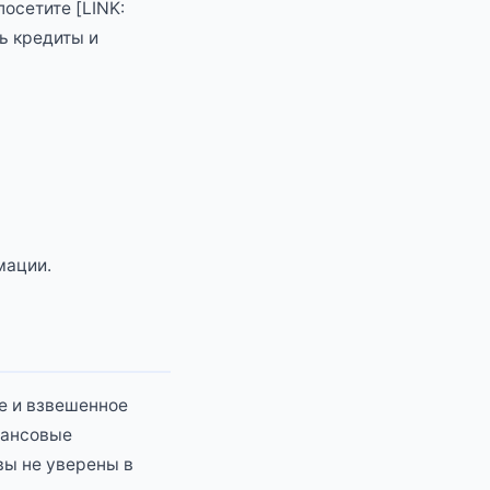
посетите [LINK:
ть кредиты и
мации.
е и взвешенное
нансовые
вы не уверены в