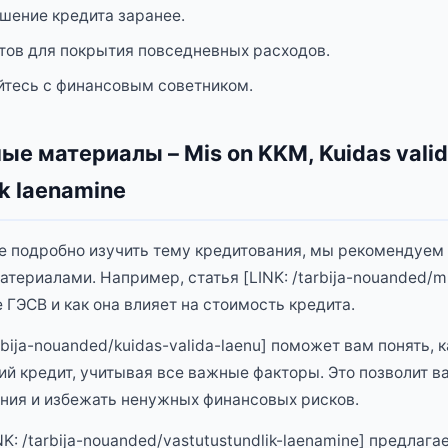
шение кредита заранее.
тов для покрытия повседневных расходов.
йтесь с финансовым советником.
е материалы – Mis on KKM, Kuidas valid
ik laenamine
ее подробно изучить тему кредитования, мы рекомендуем
териалами. Например, статья [LINK: /tarbija-nouanded/m
е ГЭСВ и как она влияет на стоимость кредита.
rbija-nouanded/kuidas-valida-laenu] поможет вам понять, 
й кредит, учитывая все важные факторы. Это позволит в
ния и избежать ненужных финансовых рисков.
NK: /tarbija-nouanded/vastutustundlik-laenamine] предлага