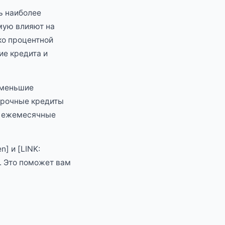
ь наиболее
ямую влияют на
ко процентной
ие кредита и
 меньшие
срочные кредиты
е ежемесячные
n] и [LINK:
. Это поможет вам