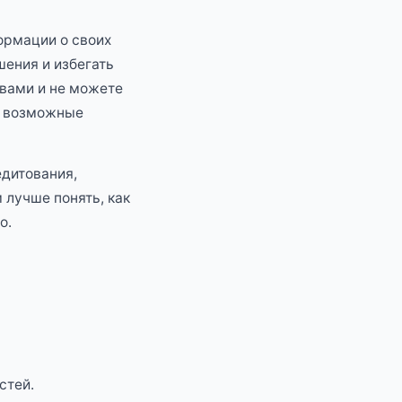
ормации о своих
ения и избегать
вами и не можете
ть возможные
едитования,
м лучше понять, как
о.
стей.