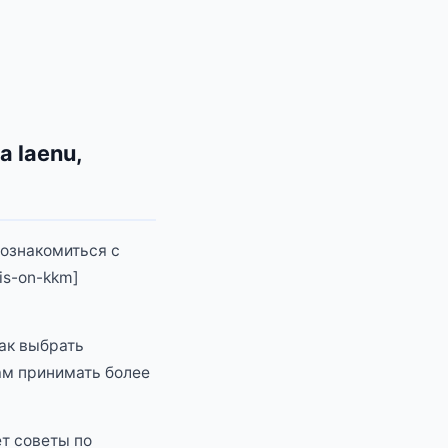
a laenu,
 ознакомиться с
is-on-kkm]
как выбрать
ам принимать более
ет советы по