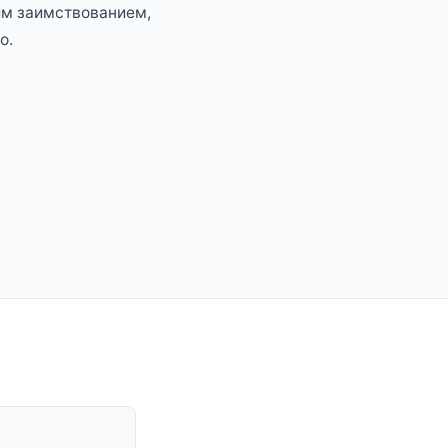
им заимствованием,
о.