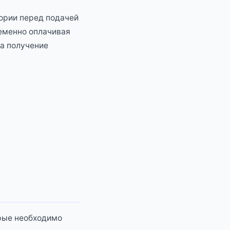
ории перед подачей
еменно оплачивая
а получение
орые необходимо