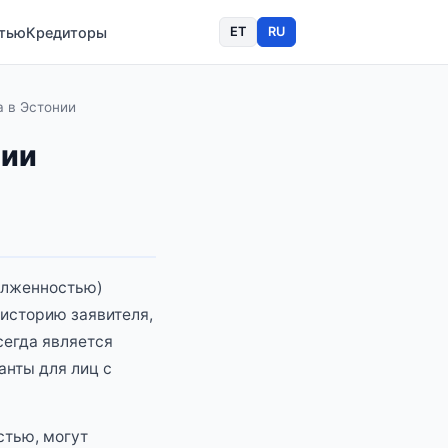
стью
Кредиторы
ET
RU
a в Эстонии
нии
долженностью)
историю заявителя,
сегда является
нты для лиц с
стью, могут