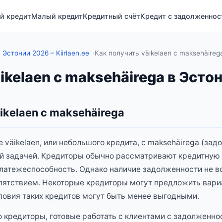
й кредит
Малый кредит
Кредитный счёт
Кредит с задолженно
Эстонии 2026 – Kiirlaen.ee
Как получить väikelaen с maksehäireg
ikelaen с maksehäirega в Эсто
kelaen с maksehäirega
е väikelaen, или небольшого кредита, с maksehäirega (за
й задачей. Кредиторы обычно рассматривают кредитную 
платежеспособность. Однако наличие задолженности не в
ятствием. Некоторые кредиторы могут предложить вариа
словия таких кредитов могут быть менее выгодными.
о кредиторы, готовые работать с клиентами с задолженно