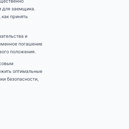
ущественно
м для заемщика.
 как принять
зательства и
ременное погашение
вого положения.
нсовым
ожить оптимальные
ки безопасности,