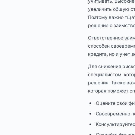
учитывать. Высокие
увеличить общую ст
Поэтому важно тщат
решение о заимство
Ответственное заим
способен своевреме
кредита, но и учет
Для снижения риск
специалистом, кот
решения. Также важ
которая поможет с
Оцените свои фи
Своевременно п
Консультируйте
Создайте финан