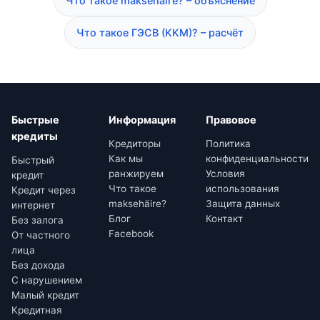
Что такое maksehäire? – объяснение
Что такое ГЭСВ (KKM)? – расчёт
Быстрые
Информация
Правовое
кредиты
Кредиторы
Политика
Как мы
конфиденциальности
Быстрый
ранжируем
Условия
кредит
Что такое
использования
Кредит через
maksehäire?
Защита данных
интернет
Блог
Контакт
Без залога
Facebook
От частного
лица
Без дохода
С нарушением
Малый кредит
Кредитная