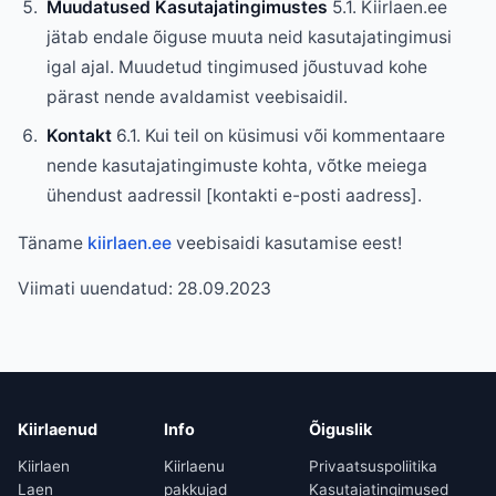
Muudatused Kasutajatingimustes
5.1. Kiirlaen.ee
jätab endale õiguse muuta neid kasutajatingimusi
igal ajal. Muudetud tingimused jõustuvad kohe
pärast nende avaldamist veebisaidil.
Kontakt
6.1. Kui teil on küsimusi või kommentaare
nende kasutajatingimuste kohta, võtke meiega
ühendust aadressil [kontakti e-posti aadress].
Täname
kiirlaen.ee
veebisaidi kasutamise eest!
Viimati uuendatud: 28.09.2023
Kiirlaenud
Info
Õiguslik
Kiirlaen
Kiirlaenu
Privaatsuspoliitika
Laen
pakkujad
Kasutajatingimused