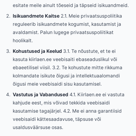
esitate meile ainult tõeseid ja täpseid isikuandmeid.
Isikuandmete Kaitse
2.1. Meie privaatsuspoliitika
reguleerib isikuandmete kogumist, kasutamist ja
avaldamist. Palun lugege privaatsuspoliitikat
hoolikalt.
Kohustused ja Keelud
3.1. Te nõustute, et te ei
kasuta kiirlaen.ee veebisaiti ebaseaduslikul või
ebaeetilisel viisil. 3.2. Te kohustute mitte rikkuma
kolmandate isikute õigusi ja intellektuaalomandi
õigusi meie veebisaidi sisu kasutamisel.
Vastutus ja Vabandused
4.1. Kiirlaen.ee ei vastuta
kahjude eest, mis võivad tekkida veebisaidi
kasutamise tagajärjel. 4.2. Me ei anna garantiisid
veebisaidi kättesaadavuse, täpsuse või
usaldusväärsuse osas.