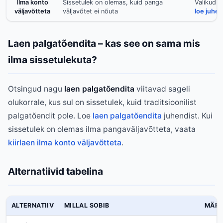
Ilma konto
Sissetulek on olemas, kuid panga
Valikud l
väljavõtteta
väljavõtet ei nõuta
loe juhe
Laen palgatõendita – kas see on sama mis
ilma sissetulekuta?
Otsingud nagu
laen palgatõendita
viitavad sageli
olukorrale, kus sul on sissetulek, kuid traditsioonilist
palgatõendit pole. Loe
laen palgatõendita
juhendist. Kui
sissetulek on olemas ilma pangaväljavõtteta, vaata
kiirlaen ilma konto väljavõtteta
.
Alternatiivid tabelina
ALTERNATIIV
MILLAL SOBIB
MÄR