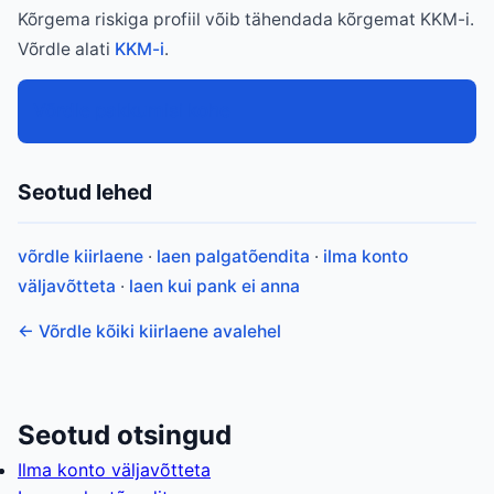
Kõrgema riskiga profiil võib tähendada kõrgemat KKM-i.
Võrdle alati
KKM-i
.
Võrdle pakkumisi kohe
Seotud lehed
võrdle kiirlaene
·
laen palgatõendita
·
ilma konto
väljavõtteta
·
laen kui pank ei anna
← Võrdle kõiki kiirlaene avalehel
Seotud otsingud
Ilma konto väljavõtteta