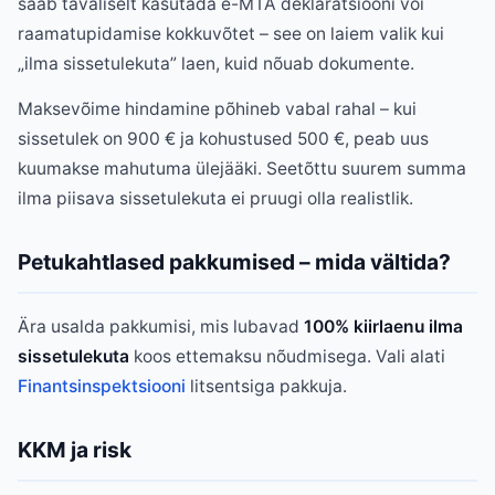
saab tavaliselt kasutada e-MTA deklaratsiooni või
raamatupidamise kokkuvõtet – see on laiem valik kui
„ilma sissetulekuta” laen, kuid nõuab dokumente.
Maksevõime hindamine põhineb vabal rahal – kui
sissetulek on 900 € ja kohustused 500 €, peab uus
kuumakse mahutuma ülejääki. Seetõttu suurem summa
ilma piisava sissetulekuta ei pruugi olla realistlik.
Petukahtlased pakkumised – mida vältida?
Ära usalda pakkumisi, mis lubavad
100% kiirlaenu ilma
sissetulekuta
koos ettemaksu nõudmisega. Vali alati
Finantsinspektsiooni
litsentsiga pakkuja.
KKM ja risk