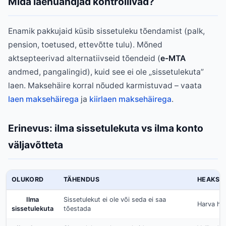
Mida laenuandjad kontrollivad?
Enamik pakkujaid küsib sissetuleku tõendamist (palk,
pension, toetused, ettevõtte tulu). Mõned
aktsepteerivad alternatiivseid tõendeid (
e-MTA
andmed, pangalingid), kuid see ei ole „sissetulekuta”
laen. Maksehäire korral nõuded karmistuvad – vaata
laen maksehäirega
ja
kiirlaen maksehäirega
.
Erinevus: ilma sissetulekuta vs ilma konto
väljavõtteta
OLUKORD
TÄHENDUS
HEAKSKI
Ilma
Sissetulekut ei ole või seda ei saa
Harva hea
sissetulekuta
tõestada