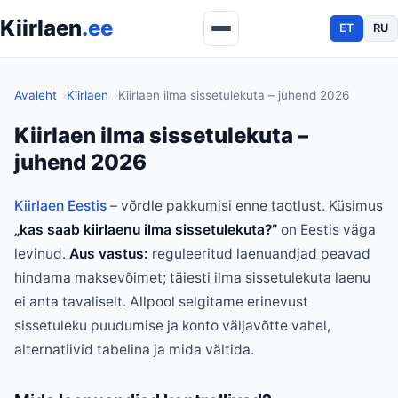
Kiirlaen
.ee
ET
RU
Avaleht
Kiirlaen
Kiirlaen ilma sissetulekuta – juhend 2026
Kiirlaen ilma sissetulekuta –
juhend 2026
Kiirlaen Eestis
– võrdle pakkumisi enne taotlust. Küsimus
„kas saab kiirlaenu ilma sissetulekuta?”
on Eestis väga
levinud.
Aus vastus:
reguleeritud laenuandjad peavad
hindama maksevõimet; täiesti ilma sissetulekuta laenu
ei anta tavaliselt. Allpool selgitame erinevust
sissetuleku puudumise ja konto väljavõtte vahel,
alternatiivid tabelina ja mida vältida.