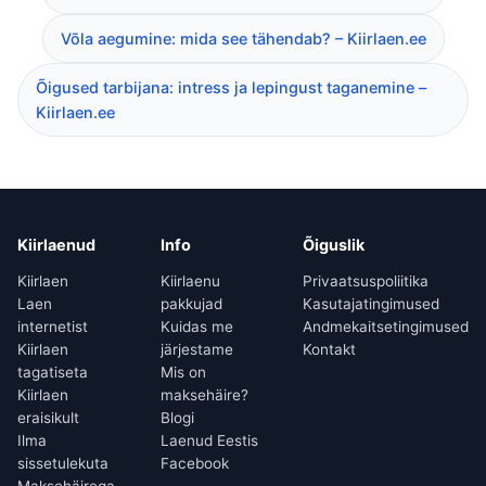
Võla aegumine: mida see tähendab? – Kiirlaen.ee
Õigused tarbijana: intress ja lepingust taganemine –
Kiirlaen.ee
Kiirlaenud
Info
Õiguslik
Kiirlaen
Kiirlaenu
Privaatsuspoliitika
Laen
pakkujad
Kasutajatingimused
internetist
Kuidas me
Andmekaitsetingimused
Kiirlaen
järjestame
Kontakt
tagatiseta
Mis on
Kiirlaen
maksehäire?
eraisikult
Blogi
Ilma
Laenud Eestis
sissetulekuta
Facebook