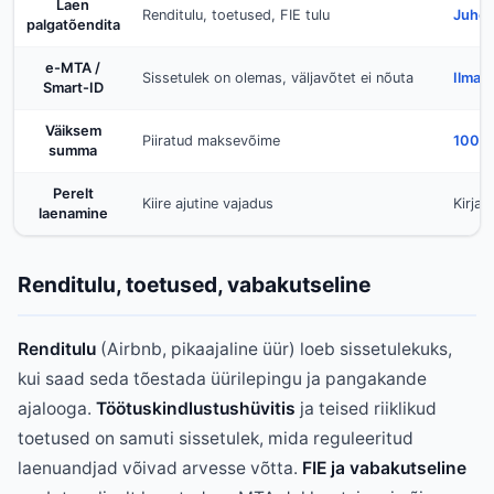
Laen
Renditulu, toetused, FIE tulu
Juhe
palgatõendita
e-MTA /
Sissetulek on olemas, väljavõtet ei nõuta
Ilma v
Smart-ID
Väiksem
Piiratud maksevõime
100 € 
summa
Perelt
Kiire ajutine vajadus
Kirjal
laenamine
Renditulu, toetused, vabakutseline
Renditulu
(Airbnb, pikaajaline üür) loeb sissetulekuks,
kui saad seda tõestada üürilepingu ja pangakande
ajalooga.
Töötuskindlustushüvitis
ja teised riiklikud
toetused on samuti sissetulek, mida reguleeritud
laenuandjad võivad arvesse võtta.
FIE ja vabakutseline