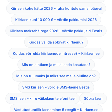
Kiirlaen kohe kätte 2026 – raha kontole samal päeval
Kiirlaen kuni 10 000 € – võrdle pakkumisi 2026
Kiirlaen maksehäirega 2026 – võrdle pakkujaid Eestis
Kuidas valida sobivat kiirlaenu?
Kuidas võrrelda kiirlaenude intresse? – Kiirlaen.ee
Mis on sihtlaen ja millal seda kasutada?
Mis on tulumaks ja miks see meile oluline on?
SMS kiirlaen – võrdle SMS-laene Eestis
SMS laen – kiire väikelaen telefoni teel
Sõbra laen
Vastutustundlik laenamine: 5 reeglit – Kiirlaen.ee