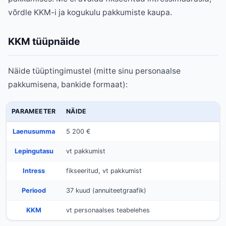
võrdle KKM-i ja kogukulu pakkumiste kaupa.
KKM tüüpnäide
Näide tüüptingimustel (mitte sinu personaalse
pakkumisena, bankide formaat):
PARAMEETER
NÄIDE
Laenusumma
5 200 €
Lepingutasu
vt pakkumist
Intress
fikseeritud, vt pakkumist
Periood
37 kuud (annuiteetgraafik)
KKM
vt personaalses teabelehes