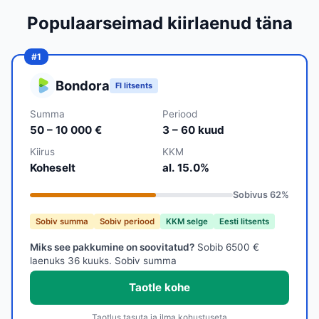
Populaarseimad kiirlaenud täna
Bondora
FI litsents
Summa
Periood
50 – 10 000 €
3 – 60 kuud
Kiirus
KKM
Koheselt
al. 15.0%
Sobivus
62
%
Sobiv summa
Sobiv periood
KKM selge
Eesti litsents
Miks see pakkumine on soovitatud?
Sobib 6500 €
laenuks 36 kuuks. Sobiv summa
Taotle kohe
Taotlus tasuta ja ilma kohustuseta