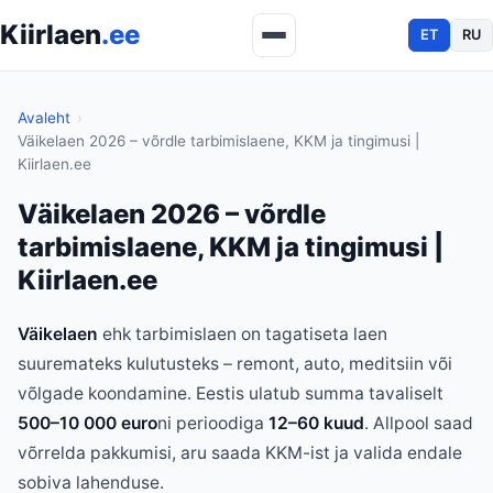
Kiirlaen
.ee
ET
RU
Avaleht
Väikelaen 2026 – võrdle tarbimislaene, KKM ja tingimusi |
Kiirlaen.ee
Väikelaen 2026 – võrdle
tarbimislaene, KKM ja tingimusi |
Kiirlaen.ee
Väikelaen
ehk tarbimislaen on tagatiseta laen
suuremateks kulutusteks – remont, auto, meditsiin või
võlgade koondamine. Eestis ulatub summa tavaliselt
500–10 000 euro
ni perioodiga
12–60 kuud
. Allpool saad
võrrelda pakkumisi, aru saada KKM-ist ja valida endale
sobiva lahenduse.