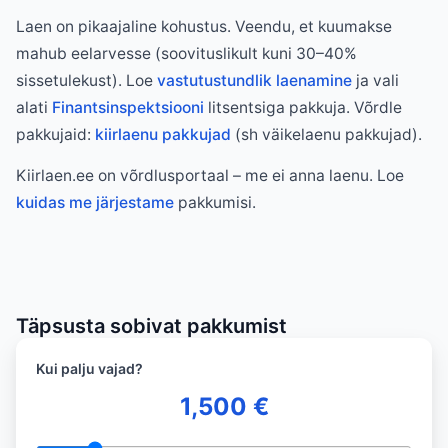
Laen on pikaajaline kohustus. Veendu, et kuumakse
mahub eelarvesse (soovituslikult kuni 30–40%
sissetulekust). Loe
vastutustundlik laenamine
ja vali
alati
Finantsinspektsiooni
litsentsiga pakkuja. Võrdle
pakkujaid:
kiirlaenu pakkujad
(sh väikelaenu pakkujad).
Kiirlaen.ee on võrdlusportaal – me ei anna laenu. Loe
kuidas me järjestame
pakkumisi.
Täpsusta sobivat pakkumist
Kui palju vajad?
1,500
€