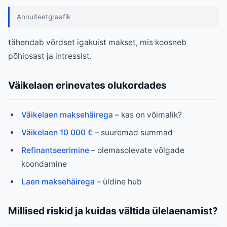
Annuiteetgraafik
tähendab võrdset igakuist makset, mis koosneb
põhiosast ja intressist.
Väikelaen erinevates olukordades
Väikelaen maksehäirega
– kas on võimalik?
Väikelaen 10 000 €
– suuremad summad
Refinantseerimine
– olemasolevate võlgade
koondamine
Laen maksehäirega
– üldine hub
Millised riskid ja kuidas vältida ülelaenamist?