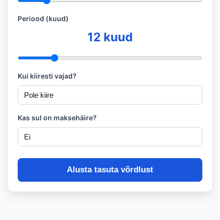
Periood (kuud)
12
kuud
Kui kiiresti vajad?
Kas sul on maksehäire?
Alusta tasuta võrdlust