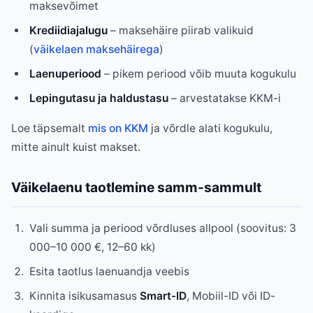
maksevõimet
Krediidiajalugu
– maksehäire piirab valikuid
(
väikelaen maksehäirega
)
Laenuperiood
– pikem periood võib muuta kogukulu
Lepingutasu ja haldustasu
– arvestatakse KKM-i
Loe täpsemalt
mis on KKM
ja võrdle alati kogukulu,
mitte ainult kuist makset.
Väikelaenu taotlemine samm-sammult
Vali summa ja periood võrdluses allpool (soovitus: 3
000–10 000 €, 12–60 kk)
Esita taotlus laenuandja veebis
Kinnita isikusamasus
Smart-ID
, Mobiil-ID või ID-