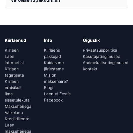
väikelaenupakkumisi?
Kiirlaenud
Info
Õiguslik
Kiirlaen
Kiirlaenu
Privaatsuspoliitika
Laen
pakkujad
Kasutajatingimused
internetist
Kuidas me
Andmekaitsetingimused
Kiirlaen
järjestame
Kontakt
tagatiseta
Mis on
Kiirlaen
maksehäire?
eraisikult
Blogi
Ilma
Laenud Eestis
sissetulekuta
Facebook
Maksehäirega
Väikelaen
Krediidikonto
Laen
maksehäirega