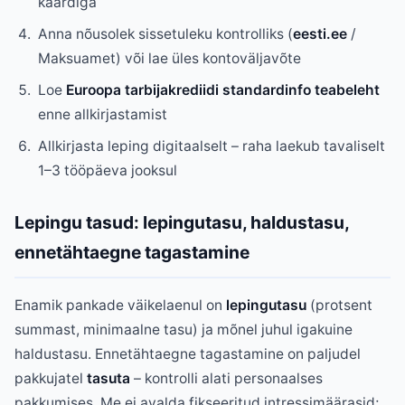
kaardiga
Anna nõusolek sissetuleku kontrolliks (
eesti.ee
/
Maksuamet) või lae üles kontoväljavõte
Loe
Euroopa tarbijakrediidi standardinfo teabeleht
enne allkirjastamist
Allkirjasta leping digitaalselt – raha laekub tavaliselt
1–3 tööpäeva jooksul
Lepingu tasud: lepingutasu, haldustasu,
ennetähtaegne tagastamine
Enamik pankade väikelaenul on
lepingutasu
(protsent
summast, minimaalne tasu) ja mõnel juhul igakuine
haldustasu. Ennetähtaegne tagastamine on paljudel
pakkujatel
tasuta
– kontrolli alati personaalses
pakkumises. Me ei avalda fikseeritud intressimäärasid;