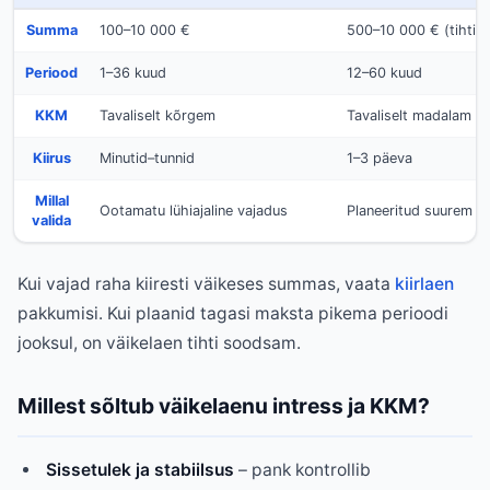
Summa
100–10 000 €
500–10 000 € (tihti 
Periood
1–36 kuud
12–60 kuud
KKM
Tavaliselt kõrgem
Tavaliselt madalam
Kiirus
Minutid–tunnid
1–3 päeva
Millal
Ootamatu lühiajaline vajadus
Planeeritud suurem o
valida
Kui vajad raha kiiresti väikeses summas, vaata
kiirlaen
pakkumisi. Kui plaanid tagasi maksta pikema perioodi
jooksul, on väikelaen tihti soodsam.
Millest sõltub väikelaenu intress ja KKM?
Sissetulek ja stabiilsus
– pank kontrollib