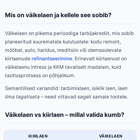
Mis on väikelaen ja kellele see sobib?
Väikelaen on pikema perioodiga tarbijakrediit, mis sobib
planeeritud suurematele kulutustele: kodu remont,
mööbel, auto, haridus, meditsiin või olemasolevate
kiirlaenude
refinantseerimine
. Erinevalt kiirlaenust on
väikelaenu intress ja KKM tavaliselt madalam, kuid
taotlusprotsess on põhjalikum.
Semantilised variandid:
tarbimislaen
,
isiklik laen
,
laen
ilma tagatiseta
– need viitavad sageli samale tootele.
Väikelaen vs kiirlaen – millal valida kumb?
KIIRLAEN
VÄIKELAEN