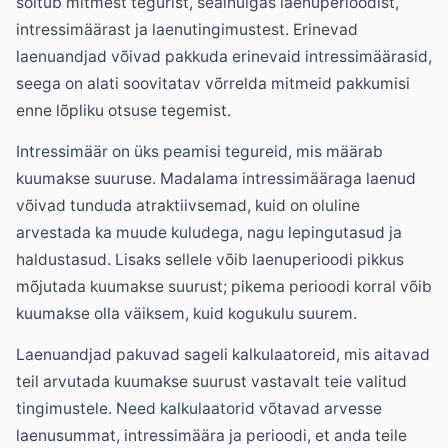
sõltub mitmest tegurist, sealhulgas laenuperioodist,
intressimäärast ja laenutingimustest. Erinevad
laenuandjad võivad pakkuda erinevaid intressimäärasid,
seega on alati soovitatav võrrelda mitmeid pakkumisi
enne lõpliku otsuse tegemist.
Intressimäär on üks peamisi tegureid, mis määrab
kuumakse suuruse. Madalama intressimääraga laenud
võivad tunduda atraktiivsemad, kuid on oluline
arvestada ka muude kuludega, nagu lepingutasud ja
haldustasud. Lisaks sellele võib laenuperioodi pikkus
mõjutada kuumakse suurust; pikema perioodi korral võib
kuumakse olla väiksem, kuid kogukulu suurem.
Laenuandjad pakuvad sageli kalkulaatoreid, mis aitavad
teil arvutada kuumakse suurust vastavalt teie valitud
tingimustele. Need kalkulaatorid võtavad arvesse
laenusummat, intressimäära ja perioodi, et anda teile