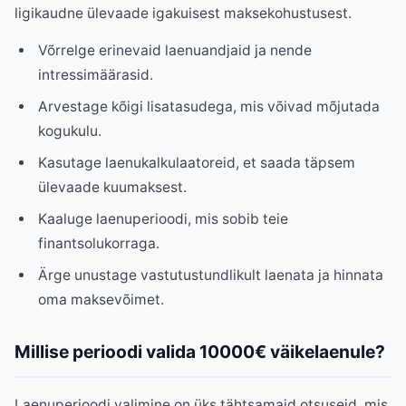
ligikaudne ülevaade igakuisest maksekohustusest.
Võrrelge erinevaid laenuandjaid ja nende
intressimäärasid.
Arvestage kõigi lisatasudega, mis võivad mõjutada
kogukulu.
Kasutage laenukalkulaatoreid, et saada täpsem
ülevaade kuumaksest.
Kaaluge laenuperioodi, mis sobib teie
finantsolukorraga.
Ärge unustage vastutustundlikult laenata ja hinnata
oma maksevõimet.
Millise perioodi valida 10000€ väikelaenule?
Laenuperioodi valimine on üks tähtsamaid otsuseid, mis