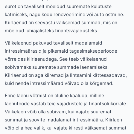
eurot on tavaliselt mõeldud suuremate kulutuste
katmiseks, nagu kodu renoveerimine või auto ostmine.
Kiirlaenud on seevastu väiksemad summad, mis on
mõeldud lühiajalisteks finantsvajadusteks.
Väikelaenud pakuvad tavaliselt madalamaid
intressimäärasid ja pikemaid tagasimakseperioode
võrreldes kiirlaenudega. See teeb väikelaenud
sobivamaks suuremate summade laenamiseks.
Kiirlaenud on aga kiiremad ja lihtsamini kättesaadavad,
kuid nende intressimäärad võivad olla kõrgemad.
Enne laenu võtmist on oluline kaaluda, milline
laenutoode vastab teie vajadustele ja finantsolukorrale.
Väikelaen võib olla sobivam, kui vajate suuremat
summat ja soovite madalamat intressimäära. Kiirlaen
võib olla hea valik, kui vajate kiiresti väiksemat summat