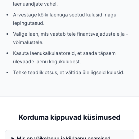
laenuandjate vahel.
Arvestage kõiki laenuga seotud kulusid, nagu
lepingutasud.
Valige laen, mis vastab teie finantsvajadustele ja -
võimalustele.
Kasuta laenukalkulaatoreid, et saada täpsem
ülevaade laenu kogukuludest.
Tehke teadlik otsus, et vältida üleliigseid kulusid.
Korduma kippuvad küsimused
Mis on väikelaenu ja kiirlaenu peamised