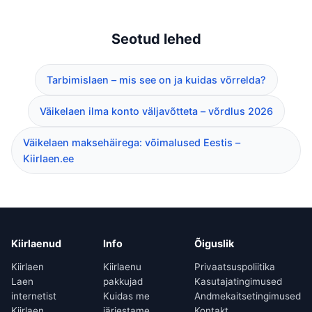
Seotud lehed
Tarbimislaen – mis see on ja kuidas võrrelda?
Väikelaen ilma konto väljavõtteta – võrdlus 2026
Väikelaen maksehäirega: võimalused Eestis –
Kiirlaen.ee
Kiirlaenud
Info
Õiguslik
Kiirlaen
Kiirlaenu
Privaatsuspoliitika
Laen
pakkujad
Kasutajatingimused
internetist
Kuidas me
Andmekaitsetingimused
Kiirlaen
järjestame
Kontakt