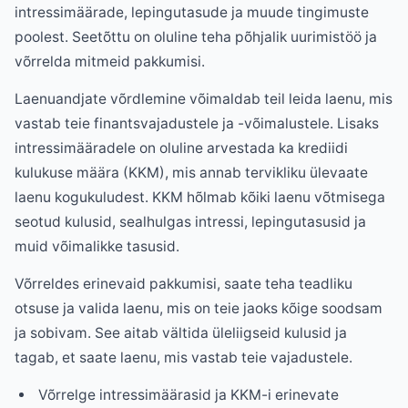
intressimäärade, lepingutasude ja muude tingimuste
poolest. Seetõttu on oluline teha põhjalik uurimistöö ja
võrrelda mitmeid pakkumisi.
Laenuandjate võrdlemine võimaldab teil leida laenu, mis
vastab teie finantsvajadustele ja -võimalustele. Lisaks
intressimääradele on oluline arvestada ka krediidi
kulukuse määra (KKM), mis annab tervikliku ülevaate
laenu kogukuludest. KKM hõlmab kõiki laenu võtmisega
seotud kulusid, sealhulgas intressi, lepingutasusid ja
muid võimalikke tasusid.
Võrreldes erinevaid pakkumisi, saate teha teadliku
otsuse ja valida laenu, mis on teie jaoks kõige soodsam
ja sobivam. See aitab vältida üleliigseid kulusid ja
tagab, et saate laenu, mis vastab teie vajadustele.
Võrrelge intressimäärasid ja KKM-i erinevate