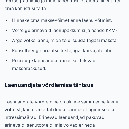
maksegraafikuid ja muid lahendusi, et aidata klientidel
oma kohustusi täita.
Hinnake oma maksevõimet enne laenu võtmist.
Võrrelge erinevaid laenupakkumisi ja nende KKM-i.
Ärge võtke laenu, mida te ei suuda tagasi maksta.
Konsulteerige finantsnõustajaga, kui vajate abi.
Pöörduge laenuandja poole, kui tekivad
makseraskused.
Laenuandjate võrdlemise tähtsus
Laenuandjate võrdlemine on oluline samm enne laenu
võtmist, kuna see aitab leida parimad tingimused ja
intressimäärad. Erinevad laenuandjad pakuvad
erinevaid laenutooteid, mis võivad erineda