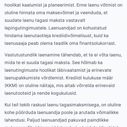
hoolikat kaalumist ja planeerimist. Enne laenu võtmist on
oluline hinnata oma maksevõimet ja veenduda, et
suudate laenu tagasi maksta vastavalt
lepingutingimustele. Laenuandjad on kohustatud
hindama laenutaotleja krediidivõimelisust, kuid ka
laenusaaja peab olema teadlik oma finantsolukorrast.
Vastutustundlik laenamine tähendab, et te ei võta laenu,
mida te ei suuda tagasi maksta. See hõlmab ka
laenutingimuste hoolikat läbivaatamist ja erinevate
laenupakkumiste võrdlemist. Krediidi kulukuse määr
(KKM) on oluline näitaja, mis aitab võrrelda erinevaid
laenutooteid ja nende kogukulusid.
Kui teil tekib raskusi laenu tagasimaksmisega, on oluline
kohe pöörduda laenuandja poole ja arutada võimalikke
lahendusi. Paljud laenuandjad pakuvad paindlikke