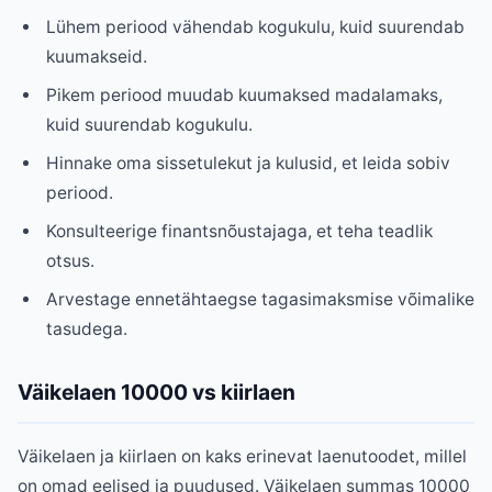
Lühem periood vähendab kogukulu, kuid suurendab
kuumakseid.
Pikem periood muudab kuumaksed madalamaks,
kuid suurendab kogukulu.
Hinnake oma sissetulekut ja kulusid, et leida sobiv
periood.
Konsulteerige finantsnõustajaga, et teha teadlik
otsus.
Arvestage ennetähtaegse tagasimaksmise võimalike
tasudega.
Väikelaen 10000 vs kiirlaen
Väikelaen ja kiirlaen on kaks erinevat laenutoodet, millel
on omad eelised ja puudused. Väikelaen summas 10000