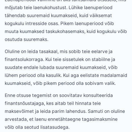
mõjutab teie laenukohustust. Lühike laenuperiood
tähendab suuremaid kuumakseid, kuid väiksemat
kogukulu intresside osas. Pikem laenuperiood võib
muuta kuumaksed taskukohasemaks, kuid kogukulu võib
osutuda suuremaks.
Oluline on leida tasakaal, mis sobib teie eelarve ja
finantsolukorraga. Kui teie sissetulek on stabiilne ja
suudate endale lubada suuremaid kuumakseid, võib
lühem periood olla kasulik. Kui aga eelistate madalamaid
kuumakseid, võib pikem periood olla sobivam valik.
Enne otsuse tegemist on soovitatav konsulteerida
finantsnõustajaga, kes aitab teil hinnata teie
maksevõimet ja leida parim lahendus. Samuti on oluline
arvestada, et laenu ennetähtaegne tagasimaksmine
võib olla seotud lisatasudega.