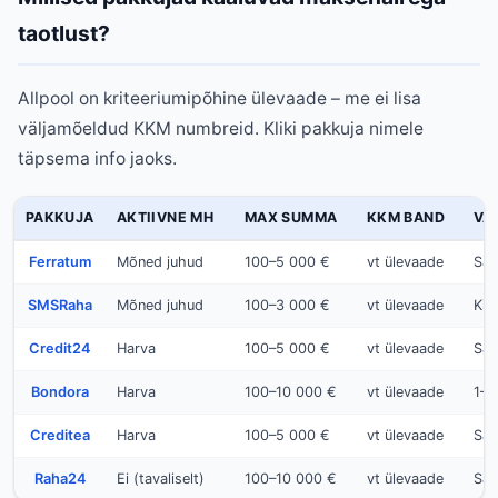
taotlust?
Allpool on kriteeriumipõhine ülevaade – me ei lisa
väljamõeldud KKM numbreid. Kliki pakkuja nimele
täpsema info jaoks.
PAKKUJA
AKTIIVNE MH
MAX SUMMA
KKM BAND
VÄ
Ferratum
Mõned juhud
100–5 000 €
vt ülevaade
Sam
SMSRaha
Mõned juhud
100–3 000 €
vt ülevaade
Kiir
Credit24
Harva
100–5 000 €
vt ülevaade
Sam
Bondora
Harva
100–10 000 €
vt ülevaade
1–2
Creditea
Harva
100–5 000 €
vt ülevaade
Sam
Raha24
Ei (tavaliselt)
100–10 000 €
vt ülevaade
Sam