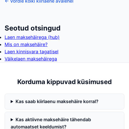
← Võrdle kõiki kiirlaene avalehel
Seotud otsingud
Laen maksehäirega (hub)
Mis on maksehäire?
Laen kinnisvara tagatisel
Väikelaen maksehäirega
Korduma kippuvad küsimused
Kas saab kiirlaenu maksehäire korral?
Kas aktiivne maksehäire tähendab
automaatset keeldumist?