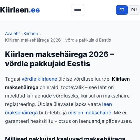
Kiirlaen
.ee
ET
RU
Avaleht
Kiirlaen
Kiirlaen maksehäirega 2026 – võrdle pakkujaid Eestis
Kiirlaen maksehäirega 2026 –
võrdle pakkujaid Eestis
Tagasi
võrdle kiirlaene
üldise võrdluse juurde.
Kiirlaen
maksehäirega
on eraldi tootevalik – see leht on
mõeldud kiirlaenude võrdluseks, kui sul on maksehäire
registreering. Üldise ülevaate jaoks vaata
laen
maksehäirega
hub-lehte ja
mis on maksehäire
. Me ei
garanteeri heakskiitu – otsus on laenuandja pädevuses.
Millised pakkujad kaaluvad maksehäirega