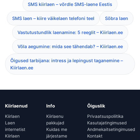
SMS kiirlaen – võrdle SMS-laene Eestis
SMS laen – kiire väikelaen telefoni teel
Sõbra laen
Vastutustundlik laenamine: 5 reeglit – Kiirlaen.ee
Võla aegumine: mida see tähendab? – Kiirlaen.ee
Õigused tarbijana: intress ja lepingust taganemine –
Kiirlaen.ee
Kiirlaenud
Info
Õiguslik
Kiirlaen
Kiirlaenu
Privaatsuspoliitika
Laen
pakkujad
Kasutajatingimused
internetist
Kuidas me
Andmekaitsetingimused
Kiirlaen
järjestame
Kontakt