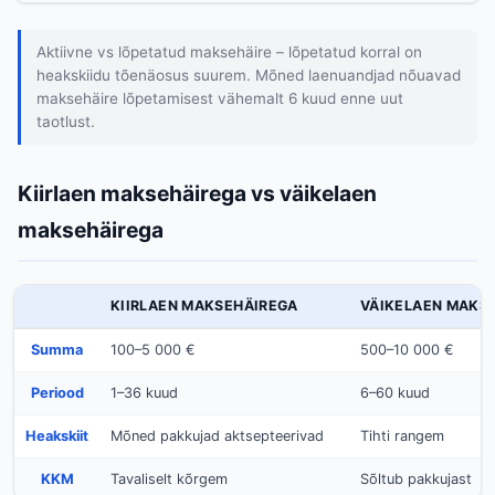
Aktiivne vs lõpetatud maksehäire – lõpetatud korral on
heakskiidu tõenäosus suurem. Mõned laenuandjad nõuavad
maksehäire lõpetamisest vähemalt 6 kuud enne uut
taotlust.
Kiirlaen maksehäirega vs väikelaen
maksehäirega
KIIRLAEN MAKSEHÄIREGA
VÄIKELAEN MAKS
Summa
100–5 000 €
500–10 000 €
Periood
1–36 kuud
6–60 kuud
Heakskiit
Mõned pakkujad aktsepteerivad
Tihti rangem
KKM
Tavaliselt kõrgem
Sõltub pakkujast