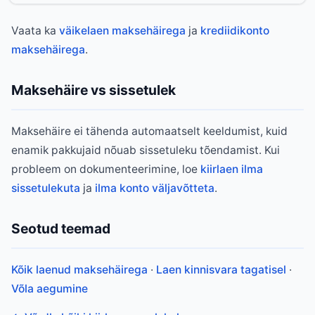
Vaata ka
väikelaen maksehäirega
ja
krediidikonto
maksehäirega
.
Maksehäire vs sissetulek
Maksehäire ei tähenda automaatselt keeldumist, kuid
enamik pakkujaid nõuab sissetuleku tõendamist. Kui
probleem on dokumenteerimine, loe
kiirlaen ilma
sissetulekuta
ja
ilma konto väljavõtteta
.
Seotud teemad
Kõik laenud maksehäirega
·
Laen kinnisvara tagatisel
·
Võla aegumine