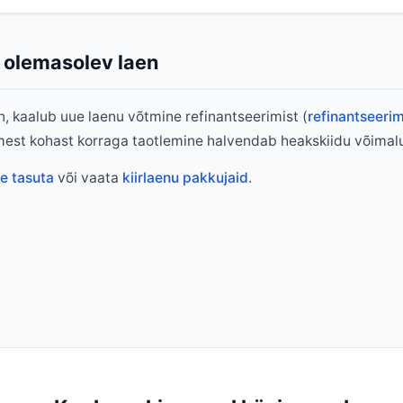
s olemasolev laen
aen, kaalub uue laenu võtmine refinantseerimist (
refinantseeri
tmest kohast korraga taotlemine halvendab heakskiidu võimalu
ne tasuta
või vaata
kiirlaenu pakkujaid
.