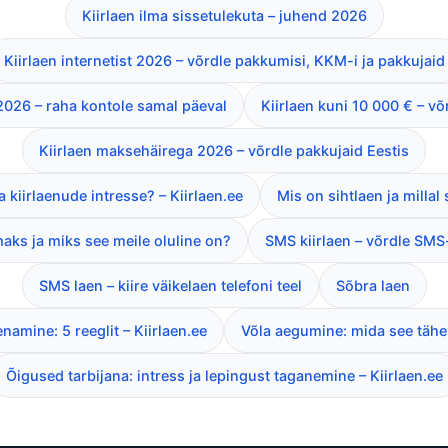
Kiirlaen ilma sissetulekuta – juhend 2026
Kiirlaen internetist 2026 – võrdle pakkumisi, KKM-i ja pakkujaid
 2026 – raha kontole samal päeval
Kiirlaen kuni 10 000 € – v
Kiirlaen maksehäirega 2026 – võrdle pakkujaid Eestis
 kiirlaenude intresse? – Kiirlaen.ee
Mis on sihtlaen ja milla
aks ja miks see meile oluline on?
SMS kiirlaen – võrdle SMS
SMS laen – kiire väikelaen telefoni teel
Sõbra laen
namine: 5 reeglit – Kiirlaen.ee
Võla aegumine: mida see tähe
Õigused tarbijana: intress ja lepingust taganemine – Kiirlaen.ee