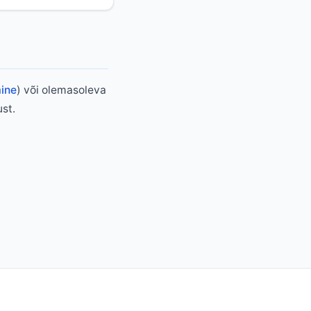
mine
) või olemasoleva
st.