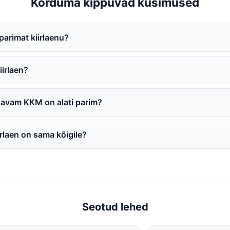
Korduma kippuvad küsimused
parimat kiirlaenu?
iirlaen?
davam KKM on alati parim?
irlaen on sama kõigile?
Seotud lehed