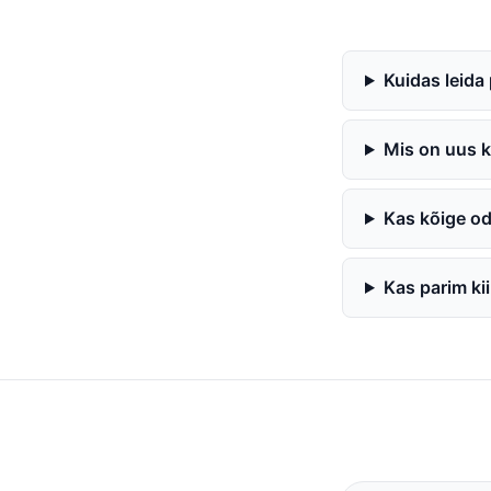
Kuidas leida 
Mis on uus k
Kas kõige o
Kas parim ki