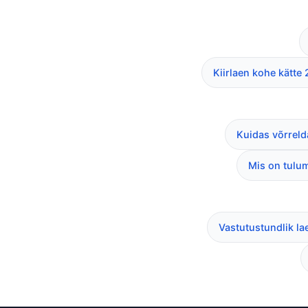
Kiirlaen kohe kätte
Kuidas võrrelda
Mis on tulum
Vastutustundlik lae