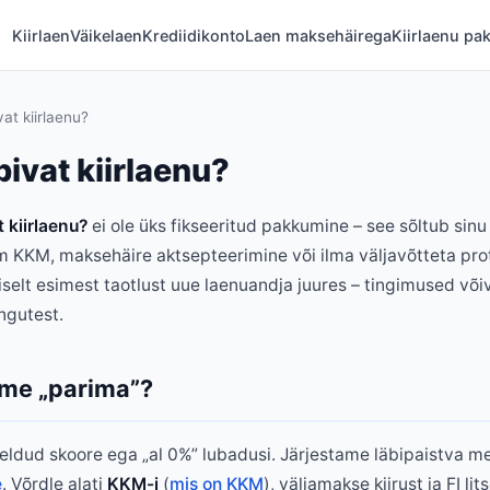
Kiirlaen
Väikelaen
Krediidikonto
Laen maksehäirega
Kiirlaenu pa
at kiirlaenu?
bivat kiirlaenu?
 kiirlaenu?
ei ole üks fikseeritud pakkumine – see sõltub sinu 
 KKM, maksehäire aktsepteerimine või ilma väljavõtteta pro
selt esimest taotlust uue laenuandja juures – tingimused või
ngutest.
ime „parima”?
eldud skoore ega „al 0%” lubadusi. Järjestame läbipaistva me
e
. Võrdle alati
KKM-i
(
mis on KKM
), väljamakse kiirust ja FI lit