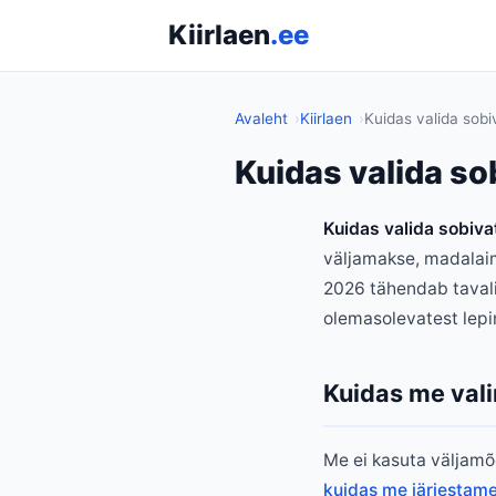
Kiirlaen
.ee
Avaleht
Kiirlaen
Kuidas valida sobiv
Kuidas valida so
Kuidas valida sobivat
väljamakse, madalaim
2026 tähendab tavali
olemasolevatest lepi
Kuidas me val
Me ei kasuta väljamõ
kuidas me järjestam