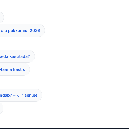
õrdle pakkumisi 2026
l seda kasutada?
-laene Eestis
ndab? – Kiirlaen.ee