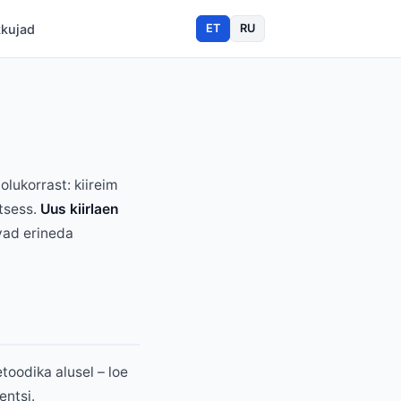
kkujad
ET
RU
olukorrast: kiireim
tsess.
Uus kiirlaen
vad erineda
toodika alusel – loe
sentsi.