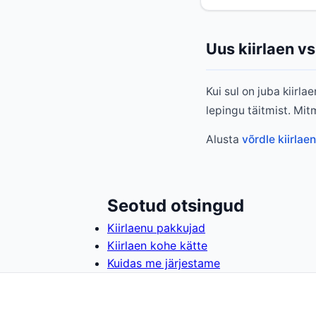
Uus kiirlaen v
Kui sul on juba kiirl
lepingu täitmist. Mi
Alusta
võrdle kiirlae
Seotud otsingud
Kiirlaenu pakkujad
Kiirlaen kohe kätte
Kuidas me järjestame