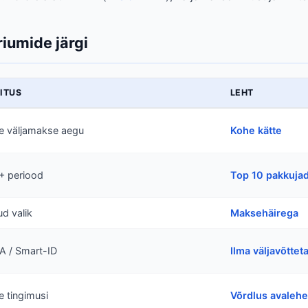
iumide järgi
ITUS
LEHT
e väljamakse aegu
Kohe kätte
+ periood
Top 10 pakkuja
ud valik
Maksehäirega
A / Smart-ID
Ilma väljavõttet
e tingimusi
Võrdlus avalehe