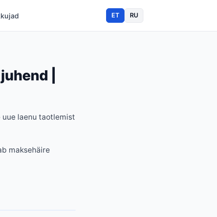
kkujad
ET
RU
juhend |
 uue laenu taotlemist
tab maksehäire