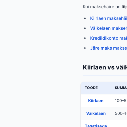
Kui maksehäire on
lõ
Kiirlaen maksehä
Väikelaen makse
Krediidikonto ma
Järelmaks makse
Kiirlaen vs vä
TOODE
SUMM
Kiirlaen
100–5
Väikelaen
500–1
Tagatisega