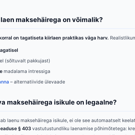
 laen maksehäirega on võimalik?
orral on tagatiseta kiirlaen praktikas väga harv.
Realistlikum
agatisel
l (sõltuvalt pakkujast)
e
madalama intressiga
anna
– alternatiivide ülevaade
va maksehäirega isikule on legaalne?
nab laenu maksehäirega isikule, ei ole see automaatselt keel
seaduse § 403
vastutustundliku laenamise põhimõtetega: kre