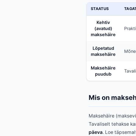
STAATUS
TAGA
Kehtiv
(avatud)
Prakt
maksehäire
Lõpetatud
Mõned
maksehäire
Maksehäire
Taval
puudub
Mis on makseh
Maksehäire (maksev
Tavaliselt tehakse k
päeva
. Loe täpsema