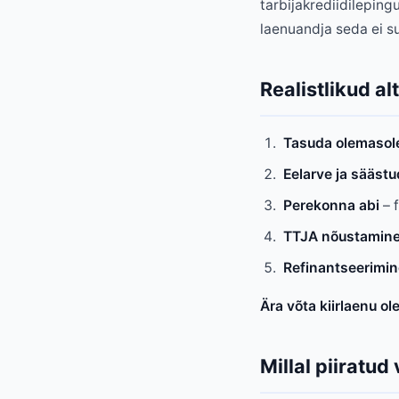
tarbijakrediidileping
laenuandja seda ei s
Realistlikud al
Tasuda olemasol
Eelarve ja säästu
Perekonna abi
– 
TTJA nõustamin
Refinantseerimin
Ära võta kiirlaenu o
Millal piiratud