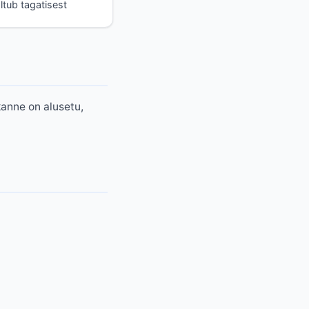
ltub tagatisest
kanne on alusetu,