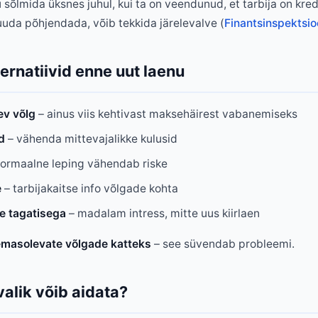
u sõlmida üksnes juhul, kui ta on veendunud, et tarbija on kred
uuda põhjendada, võib tekkida järelevalve (
Finantsinspektsi
ternatiivid enne uut laenu
ev võlg
– ainus viis kehtivast maksehäirest vabanemiseks
d
– vähenda mittevajalikke kulusid
formaalne leping vähendab riske
e
– tarbijakaitse info võlgade kohta
e tagatisega
– madalam intress, mitte uus kiirlaen
lemasolevate võlgade katteks
– see süvendab probleemi.
 valik võib aidata?