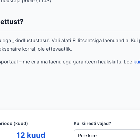
 nõustaja poole (TTJA)
ettust?
ga „kindlustustasu“. Vali alati FI litsentsiga laenuandja. K
aksehäire korral, ole ettevaatlik.
sportaal – me ei anna laenu ega garanteeri heakskiitu. Loe
ku
eriood (kuud)
Kui kiiresti vajad?
12
kuud