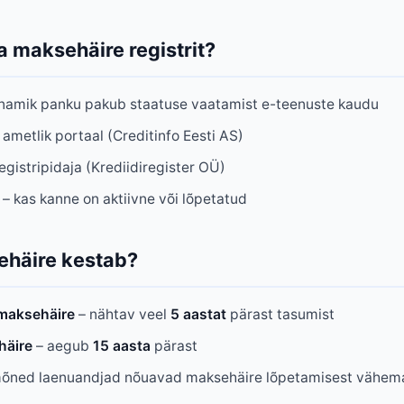
a maksehäire registrit?
namik panku pakub staatuse vaatamist e-teenuste kaudu
 ametlik portaal (Creditinfo Eesti AS)
egistripidaja (Krediidiregister OÜ)
– kas kanne on aktiivne või lõpetatud
ehäire kestab?
 maksehäire
– nähtav veel
5 aastat
pärast tasumist
häire
– aegub
15 aasta
pärast
õned laenuandjad nõuavad maksehäire lõpetamisest vähema