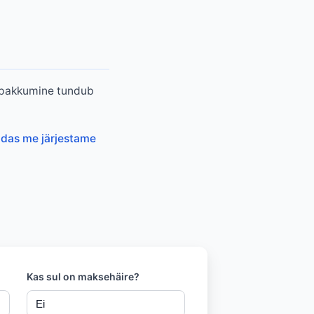
ui pakkumine tundub
idas me järjestame
Kas sul on maksehäire?