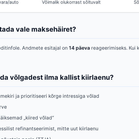
vara/auto
Võimalik olukorrast sõltuvalt
Sõ
tada vale maksehäiret?
ditinfole. Andmete esitajal on
14 päeva
reageerimiseks. Kui 
a võlgadest ilma kallist kiirlaenu?
ekiri ja prioritiseeri kõrge intressiga võlad
arve
äiksemad „kiired võlad“
silist refinantseerimist, mitte uut kiirlaenu