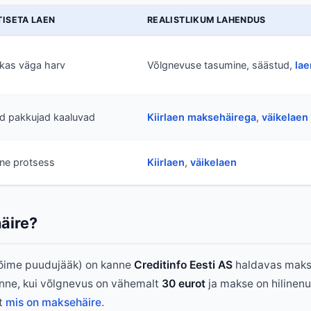
TISETA LAEN
REALISTLIKUM LAHENDUS
ikas väga harv
Võlgnevuse tasumine, säästud,
lae
 pakkujad kaaluvad
Kiirlaen maksehäirega
,
väikelaen
ine protsess
Kiirlaen
,
väikelaen
äire?
õime puudujääk) on kanne
Creditinfo Eesti AS
haldavas makse
anne, kui võlgnevus on vähemalt
30 eurot
ja makse on hilinen
lt
mis on maksehäire
.