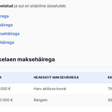
petatud
ja sul on stabiilne sissetulek:
irega
häirega
ksehäirega
häirega
ikelaen maksehäirega
A
HEAKSKIIT MAKSEHÄIREGA
K
 000 €
Harv aktiivse korral
Ti
0 000 €
Rangem
Sõ