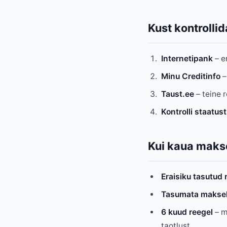
Kust kontrollid
Internetipank
– e
Minu Creditinfo
–
Taust.ee
– teine r
Kontrolli staatust
Kui kaua maks
Eraisiku tasutud
Tasumata makse
6 kuud reegel
– m
taotlust