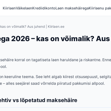
Kiirlaen
Väikelaen
Krediidikonto
Laen maksehäirega
Kiirlaenu pa
as on võimalik? Aus juhend | Kiirlaen.ee
ga 2026 – kas on võimalik? Aus 
ehäire korral on tagatiseta laen haruldane ja riskantne. Enne
pool.
n keeruline teema. See leht algab kiirest otsusepuust, selgi
ive – alles seejärel saad võrrelda piiratud pakkumisi allpool.
kehtiv vs lõpetatud maksehäire