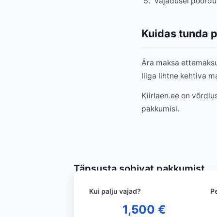
Vajadusel pöördu
Kuidas tunda p
Ära maksa ettemaksu e
liiga lihtne kehtiva m
Kiirlaen.ee on võrdlu
pakkumisi.
Täpsusta sobivat pakkumist
Kui palju vajad?
P
1,500
€