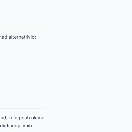
ad alternatiivid:
atud, kuid peab olema
diidiandja võib