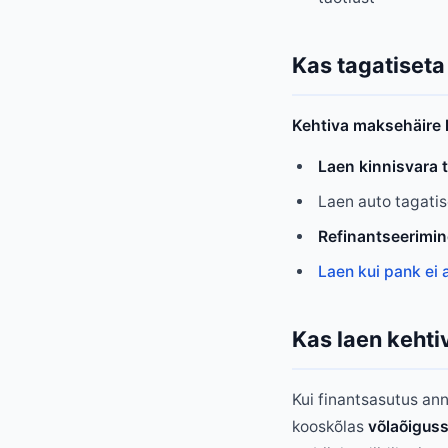
Kas tagatiseta
Kehtiva maksehäire k
Laen kinnisvara t
Laen auto tagatise
Refinantseerimin
Laen kui pank ei 
Kas laen kehti
Kui finantsasutus an
kooskõlas
võlaõigus