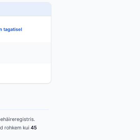
n tagatisel
häireregistris.
ud rohkem kui
45