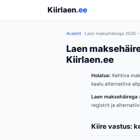
Kiirlaen
.ee
Avaleht
Laen maksehäirega 2026 – k
Laen maksehäire
Kiirlaen.ee
Hoiatus:
Kehtiva maks
kaalu alternatiive all
Laen maksehäirega
o
registrit ja alternati
Kiire vastus: 