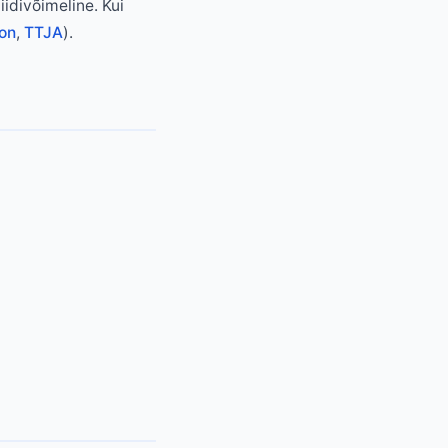
iidivõimeline. Kui
oon
,
TTJA
).