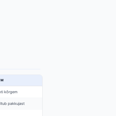
KM
hti kõrgem
ltub pakkujast