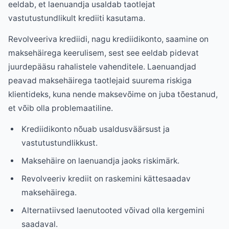
eeldab, et laenuandja usaldab taotlejat
vastutustundlikult krediiti kasutama.
Revolveeriva krediidi, nagu krediidikonto, saamine on
maksehäirega keerulisem, sest see eeldab pidevat
juurdepääsu rahalistele vahenditele. Laenuandjad
peavad maksehäirega taotlejaid suurema riskiga
klientideks, kuna nende maksevõime on juba tõestanud,
et võib olla problemaatiline.
Krediidikonto nõuab usaldusväärsust ja
vastutustundlikkust.
Maksehäire on laenuandja jaoks riskimärk.
Revolveeriv krediit on raskemini kättesaadav
maksehäirega.
Alternatiivsed laenutooted võivad olla kergemini
saadaval.