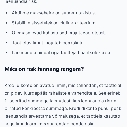
laenuandja risk.
Aktiivne maksehäire on suurem takistus.
Stabiilne sissetulek on oluline kriteerium.
Olemasolevad kohustused mõjutavad otsust.
Taotletav limiit mõjutab heakskiitu.
Laenuandja hindab iga taotleja finantsolukorda.
Miks on riskihinnang rangem?
Krediidikonto on avatud limiit, mis tähendab, et taotlejal
on pidev juurdepääs rahalistele vahenditele. See erineb
fikseeritud summaga laenudest, kus laenuandja risk on
piiratud konkreetse summaga. Krediidikonto puhul peab
laenuandja arvestama võimalusega, et taotleja kasutab
kogu limiidi ära, mis suurendab nende riski.