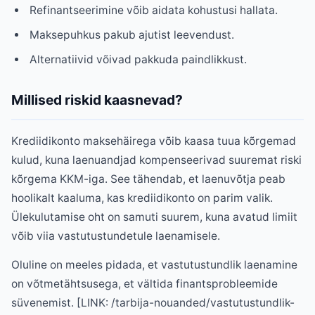
Refinantseerimine võib aidata kohustusi hallata.
Maksepuhkus pakub ajutist leevendust.
Alternatiivid võivad pakkuda paindlikkust.
Millised riskid kaasnevad?
Krediidikonto maksehäirega võib kaasa tuua kõrgemad
kulud, kuna laenuandjad kompenseerivad suuremat riski
kõrgema KKM-iga. See tähendab, et laenuvõtja peab
hoolikalt kaaluma, kas krediidikonto on parim valik.
Ülekulutamise oht on samuti suurem, kuna avatud limiit
võib viia vastutustundetule laenamisele.
Oluline on meeles pidada, et vastutustundlik laenamine
on võtmetähtsusega, et vältida finantsprobleemide
süvenemist. [LINK: /tarbija-nouanded/vastutustundlik-