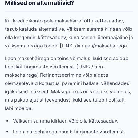
Millised on alternatiivid?
Kui krediidikonto pole maksehäire tõttu kättesaadav,
tasub kaaluda alternatiive. Väiksem summa kiirlaen võib
olla kergemini kättesaadav, kuna see on lühemaajaline ja
väiksema riskiga toode. [LINK: /kiirlaen/maksehairega]
Laen maksehäirega on teine võimalus, kuid see eeldab
hoolikat tingimuste võrdlemist. [LINK: /laen-
maksehairega] Refinantseerimine võib aidata
olemasolevaid kohustusi paremini hallata, vähendades
igakuiseid makseid. Maksepuhkus on veel üks võimalus,
mis pakub ajutist leevendust, kuid see tuleb hoolikalt
läbi mõelda.
Väiksem summa kiirlaen võib olla kättesaadav.
Laen maksehäirega nõuab tingimuste võrdlemist.