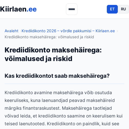
Kiirlaen
.ee
ET
RU
Avaleht
Krediidikonto 2026 – võrdle pakkumisi – Kiirlaen.ee
Krediidikonto maksehäirega: võimalused ja riskid
Krediidikonto maksehäirega:
võimalused ja riskid
Kas krediidikontot saab maksehäirega?
Krediidikonto avamine maksehäirega võib osutuda
keeruliseks, kuna laenuandjad peavad maksehäireid
märgiks finantsraskustest. Maksehäirega taotlejad
võivad leida, et krediidikonto saamine on keerulisem kui
teised laenutooted. Krediidikonto on paindlik, kuid see