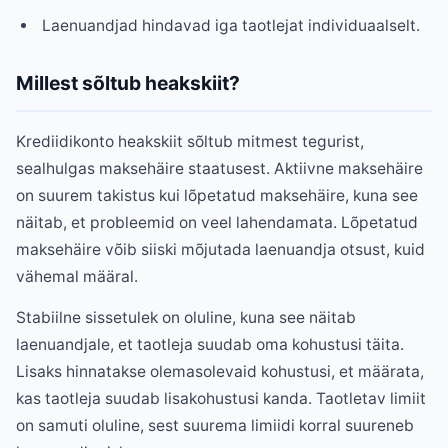
Laenuandjad hindavad iga taotlejat individuaalselt.
Millest sõltub heakskiit?
Krediidikonto heakskiit sõltub mitmest tegurist,
sealhulgas maksehäire staatusest. Aktiivne maksehäire
on suurem takistus kui lõpetatud maksehäire, kuna see
näitab, et probleemid on veel lahendamata. Lõpetatud
maksehäire võib siiski mõjutada laenuandja otsust, kuid
vähemal määral.
Stabiilne sissetulek on oluline, kuna see näitab
laenuandjale, et taotleja suudab oma kohustusi täita.
Lisaks hinnatakse olemasolevaid kohustusi, et määrata,
kas taotleja suudab lisakohustusi kanda. Taotletav limiit
on samuti oluline, sest suurema limiidi korral suureneb