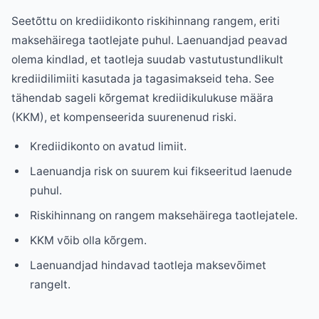
Seetõttu on krediidikonto riskihinnang rangem, eriti
maksehäirega taotlejate puhul. Laenuandjad peavad
olema kindlad, et taotleja suudab vastutustundlikult
krediidilimiiti kasutada ja tagasimakseid teha. See
tähendab sageli kõrgemat krediidikulukuse määra
(KKM), et kompenseerida suurenenud riski.
Krediidikonto on avatud limiit.
Laenuandja risk on suurem kui fikseeritud laenude
puhul.
Riskihinnang on rangem maksehäirega taotlejatele.
KKM võib olla kõrgem.
Laenuandjad hindavad taotleja maksevõimet
rangelt.