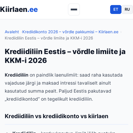
Kiirlaen
.ee
ET
RU
Avaleht
Krediidikonto 2026 – võrdle pakkumisi – Kiirlaen.ee
Krediidiliin Eestis – võrdle limiite ja KKM-i 2026
Krediidiliin Eestis – võrdle limiite ja
KKM-i 2026
Krediidiliin
on paindlik laenulimiit: saad raha kasutada
vajaduse järgi ja maksad intressi tavaliselt ainult
kasutatud summa pealt. Paljud Eestis pakutavad
„krediidikontod” on tegelikult krediidiliin.
Krediidiliin vs krediidikonto vs kiirlaen