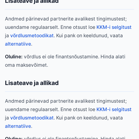
Lisateave ja allikad
Andmed pärinevad partnerite avalikest tingimustest;
uuendame regulaarselt. Enne otsust loe
KKM-i selgitust
ja
võrdlusmetoodikat
. Kui pank on keeldunud, vaata
alternatiive
.
Oluline:
võrdlus ei ole finantsnõustamine. Hinda alati
oma maksevõimet.
Lisateave ja allikad
Andmed pärinevad partnerite avalikest tingimustest;
uuendame regulaarselt. Enne otsust loe
KKM-i selgitust
ja
võrdlusmetoodikat
. Kui pank on keeldunud, vaata
alternatiive
.
Oluline:
võrdlus ei ole finantsnõustamine. Hinda alati