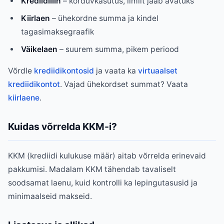
Krediidiliin
– korduvkasutus, limiit jääb avatuks
Kiirlaen
– ühekordne summa ja kindel
tagasimaksegraafik
Väikelaen
– suurem summa, pikem periood
Võrdle
krediidikontosid
ja vaata ka
virtuaalset
krediidikontot
. Vajad ühekordset summat? Vaata
kiirlaene
.
Kuidas võrrelda KKM-i?
KKM (krediidi kulukuse määr) aitab võrrelda erinevaid
pakkumisi. Madalam KKM tähendab tavaliselt
soodsamat laenu, kuid kontrolli ka lepingutasusid ja
minimaalseid makseid.