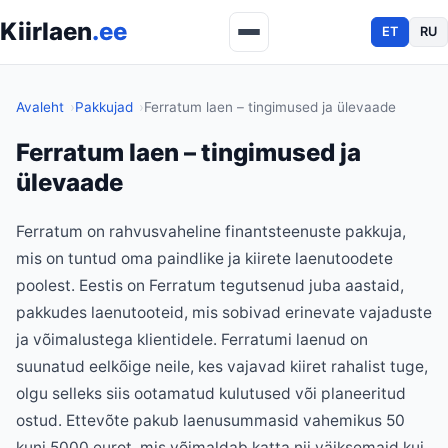
Kiirlaen
.ee
ET
RU
Avaleht
Pakkujad
Ferratum laen – tingimused ja ülevaade
Ferratum laen – tingimused ja
ülevaade
Ferratum on rahvusvaheline finantsteenuste pakkuja,
mis on tuntud oma paindlike ja kiirete laenutoodete
poolest. Eestis on Ferratum tegutsenud juba aastaid,
pakkudes laenutooteid, mis sobivad erinevate vajaduste
ja võimalustega klientidele. Ferratumi laenud on
suunatud eelkõige neile, kes vajavad kiiret rahalist tuge,
olgu selleks siis ootamatud kulutused või planeeritud
ostud. Ettevõte pakub laenusummasid vahemikus 50
kuni 5000 eurot, mis võimaldab katta nii väiksemaid kui