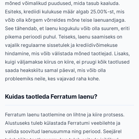
mõned võimalikud puudused, mida tasub kaaluda.
Esiteks, krediidi kulukuse määr algab 25.00%-st, mis
võib olla kõrgem võrreldes mõne teise laenuandjaga.
See tähendab, et laenu kogukulu võib olla suurem, eriti
pikema perioodi puhul. Teiseks, laenu saamiseks on
vajalik regulaarne sissetulek ja krediidivõimekuse
hindamine, mis võib välistada mõned taotlejad. Lisaks,
kuigi väljamakse kiirus on kiire, ei pruugi kõik taotlused
saada heakskiitu samal päeval, mis võib olla
probleemiks neile, kes vajavad raha kohe.
Kuidas taotleda Ferratum laenu?
Ferratum laenu taotlemine on lihtne ja kiire protsess.
Alustuseks tuleb külastada Ferratumi veebilehte ja
valida soovitud laenusumma ning periood. Seejärel