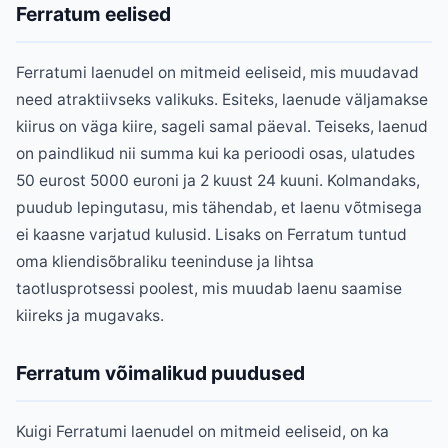
Ferratum eelised
Ferratumi laenudel on mitmeid eeliseid, mis muudavad
need atraktiivseks valikuks. Esiteks, laenude väljamakse
kiirus on väga kiire, sageli samal päeval. Teiseks, laenud
on paindlikud nii summa kui ka perioodi osas, ulatudes
50 eurost 5000 euroni ja 2 kuust 24 kuuni. Kolmandaks,
puudub lepingutasu, mis tähendab, et laenu võtmisega
ei kaasne varjatud kulusid. Lisaks on Ferratum tuntud
oma kliendisõbraliku teeninduse ja lihtsa
taotlusprotsessi poolest, mis muudab laenu saamise
kiireks ja mugavaks.
Ferratum võimalikud puudused
Kuigi Ferratumi laenudel on mitmeid eeliseid, on ka