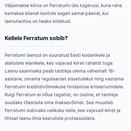
Väljamakse kiirus on Ferratumi üks tugevusi, kuna raha
kantakse kliendi kontole sageli samal päeval, kui
laenutaotlus on heaks kiidetud.
Kellele Ferratum sobib?
Ferratumi laenud on suunatud Eesti kodanikele ja
alalistele elanikele, kes vajavad kiiret rahalist tuge.
Laenu saamiseks peab taotleja olema vähemalt 18-
aastane, omama regulaarset sissetulekut ning vastama
Ferratumi krediidivõimekuse hindamise kriteeriumidele.
Kuigi Ferratum ei nõua tagatist, on oluline, et taotleja
suudaks tõestada oma maksevõimet. See muudab
Ferratumi sobivaks valikuks neile, kes vajavad kiiret ja
lihtsat laenu ilma keeruliste protsessideta.