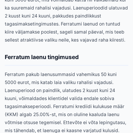
ka suuremaid rahalisi vajadusi. Laenuperioodid ulatuvad
2 kuust kuni 24 kuuni, pakkudes paindlikkust
tagasimaksetingimustes. Ferratumi laenud on tuntud
kiire väljamakse poolest, sageli samal päeval, mis teeb
sellest atraktiivse valiku neile, kes vajavad raha kiiresti.
Ferratum laenu tingimused
Ferratum pakub laenusummasid vahemikus 50 kuni
5000 eurot, mis katab laia valiku rahalisi vajadusi.
Laenuperiood on paindlik, ulatudes 2 kuust kuni 24
kuuni, võimaldades klientidel valida endale sobiva
tagasimakseperioodi. Ferratumi krediidi kulukuse määr
(KKM) algab 25.00%-st, mis on oluline kaaluda laenu
võtmise otsuse tegemisel. Ettevõte ei võta lepingutasu,
mis tähendab, et laenuga ei kaasne varjatud kulusid.