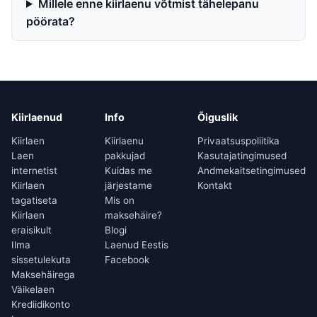
Millele enne kiirlaenu võtmist tähelepanu
pöörata?
Kiirlaenud
Info
Õiguslik
Kiirlaen
Kiirlaenu
Privaatsuspoliitika
Laen
pakkujad
Kasutajatingimused
internetist
Kuidas me
Andmekaitsetingimused
Kiirlaen
järjestame
Kontakt
tagatiseta
Mis on
Kiirlaen
maksehäire?
eraisikult
Blogi
Ilma
Laenud Eestis
sissetulekuta
Facebook
Maksehäirega
Väikelaen
Krediidikonto