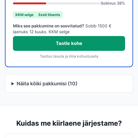
Sobivus
38
%
KKM selge
Eesti litsents
Miks see pakkumine on soovitatud?
Sobib 1500 €
laenuks 12 kuuks. KKM selge
Taotle kohe
Taotlus tasuta ja ilma kohustuseta
Näita kõiki pakkumisi (10)
Kuidas me kiirlaene järjestame?