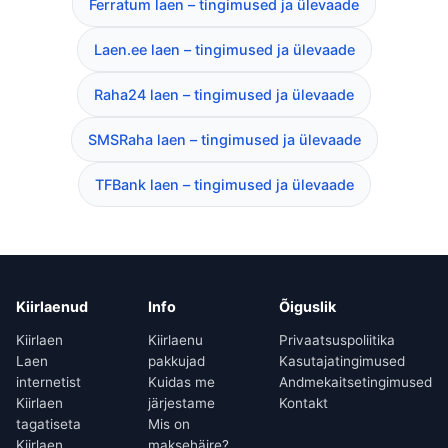
Ferratum laen – tingimused ja ülevaade
Laen.ee laen – tingimused ja ülevaade
Raha24 laen – tingimused ja ülevaade
SMSRaha laen – tingimused ja ülevaade
TFBank laen – tingimused ja ülevaade
Kiirlaenud
Info
Õiguslik
Kiirlaen
Kiirlaenu
Privaatsuspoliitika
Laen
pakkujad
Kasutajatingimused
internetist
Kuidas me
Andmekaitsetingimused
Kiirlaen
järjestame
Kontakt
tagatiseta
Mis on
Kiirlaen
maksehäire?