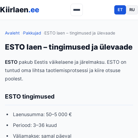
Kiirlaen
.ee
ET
RU
Avaleht
Pakkujad
ESTO laen – tingimused ja ülevaade
ESTO laen – tingimused ja ülevaade
ESTO
pakub Eestis väikelaene ja järelmaksu. ESTO on
tuntud oma lihtsa taotlemisprotsessi ja kiire otsuse
poolest.
ESTO tingimused
Laenusumma: 50–5 000 €
Periood: 3–36 kuud
Väljamakse: samal päeval